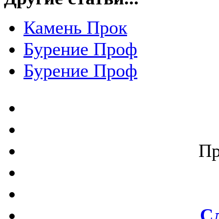
Камень Прок
Бурение Проф
Бурение Проф
Пр
С