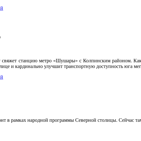
ий
о
свяжет станцию метро «Шушары» с Колпинским районом. Как 
улице и кардинально улучшит транспортную доступность юга мег
ий
онт в рамках народной программы Северной столицы. Сейчас та