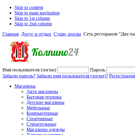
Skip to content
Skip to main navigation
Skip to 1st column
Skip to 2nd column
Главная
Досуг и отдых
Суши, роллы
Сеть ресторанов “Две п
Имя пользователя (логин)
Пароль
Забыли пароль?
Забыли имя пользователя (логин)?
Регистрация
Магазины
Авто магазины
Бытовая техника
Детские магазины
Мебельные
Компьютерные
Спортивные
Строительные
Магазины одежды
Торговые центры