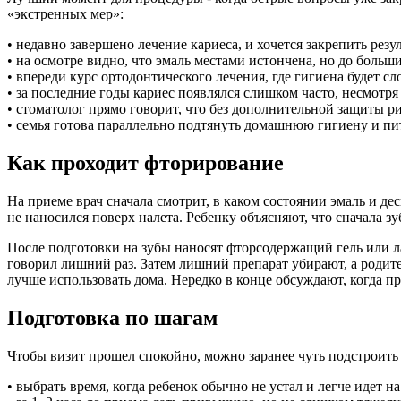
«экстренных мер»:
• недавно завершено лечение кариеса, и хочется закрепить резул
• на осмотре видно, что эмаль местами истончена, но до боль
• впереди курс ортодонтического лечения, где гигиена будет сл
• за последние годы кариес появлялся слишком часто, несмотря 
• стоматолог прямо говорит, что без дополнительной защиты р
• семья готова параллельно подтянуть домашнюю гигиену и пит
Как проходит фторирование
На приеме врач сначала смотрит, в каком состоянии эмаль и де
не наносился поверх налета. Ребенку объясняют, что сначала з
После подготовки на зубы наносят фторсодержащий гель или ла
говорил лишний раз. Затем лишний препарат убирают, а родите
лучше использовать дома. Нередко в конце обсуждают, когда п
Подготовка по шагам
Чтобы визит прошел спокойно, можно заранее чуть подстроит
• выбрать время, когда ребенок обычно не устал и легче идет на