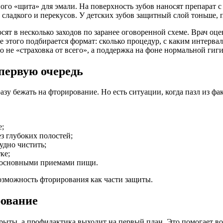
го «щита» для эмали. На поверхность зубов наносят препарат с
сладкого и перекусов. У детских зубов защитный слой тоньше, п
ят в несколько заходов по заранее оговоренной схеме. Врач оцен
нове этого подбирается формат: сколько процедур, с каким интер
то не «страховка от всего», а поддержка на фоне нормальной гиг
 первую очередь
азу бежать на фторирование. Но есть ситуации, когда пазл из ф
е;
ез глубоких полостей;
удно чистить;
ке;
у основными приемами пищи.
возможность фторирования как части защиты.
рование
крыты, а профилактика выходит на первый план. Это помогает 