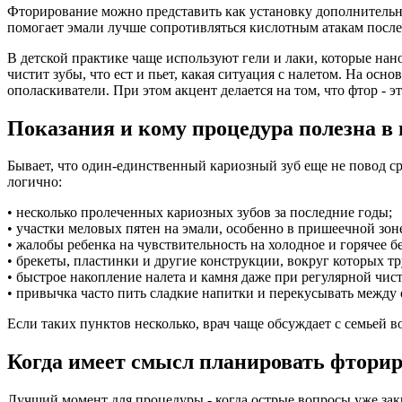
Фторирование можно представить как установку дополнительно
помогает эмали лучше сопротивляться кислотным атакам после 
В детской практике чаще используют гели и лаки, которые нанос
чистит зубы, что ест и пьет, какая ситуация с налетом. На ос
ополаскиватели. При этом акцент делается на том, что фтор - э
Показания и кому процедура полезна в
Бывает, что один-единственный кариозный зуб еще не повод ср
логично:
• несколько пролеченных кариозных зубов за последние годы;
• участки меловых пятен на эмали, особенно в пришеечной зон
• жалобы ребенка на чувствительность на холодное и горячее б
• брекеты, пластинки и другие конструкции, вокруг которых тр
• быстрое накопление налета и камня даже при регулярной чист
• привычка часто пить сладкие напитки и перекусывать межд
Если таких пунктов несколько, врач чаще обсуждает с семьей 
Когда имеет смысл планировать фтори
Лучший момент для процедуры - когда острые вопросы уже за