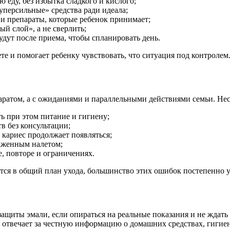
 еду, без избытка сладкого и кислого;
уперсильные» средства ради идеала;
 и препараты, которые ребенок принимает;
ый слой», а не сверлить;
будут после приема, чтобы спланировать день.
те и помогает ребенку чувствовать, что ситуация под контролем
аратом, а с ожиданиями и параллельными действиями семьи. Не
ь при этом питание и гигиену;
в без консультации;
у кариес продолжает появляться;
раженным налетом;
е, повторе и ограничениях.
ся в общий план ухода, большинство этих ошибок постепенно у
ащиты эмали, если опираться на реальные показания и не ждать 
я отвечает за честную информацию о домашних средствах, гигие