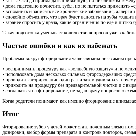
• за 1–2 часа до приема дать привычную, но не слишком тяжелую
• дома тщательно почистить зубы, но не пытаться применять «с
• вспомнить и записать все хронические заболевания, аллергии
• спокойно объяснить, что врач будет наносить на зубы «защитн
• заранее спросить у врача, какие ограничения по еде и питью 
Такая подготовка уменьшает количество вопросов уже в кабине
Частые ошибки и как их избежать
Проблемы вокруг фторирования чаще связаны не с самим преп
• воспринимать процедуру как «волшебную защиту» и не менят
• использовать дома несколько сильных фторсодержащих средст
• проводить фторирование один раз, а затем удивляться, почем
• приходить на процедуру без предварительной чистки и с вы
• соглашаться на фторирование, не задав врачу вопросов о схем
Когда родители понимают, как именно фторирование вписывает
Итог
Фторирование зубов у детей может стать полезным элементом з
дозировки, выбор формы препарата и контроль повторов, семь