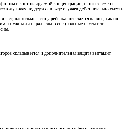
 фтором в контролируемой концентрации, и этот элемент
оэтому такая поддержка в ряде случаев действительно уместна.
ивает, насколько часто у ребенка появляется кариес, как он
валом и нужны ли параллельно специальные пасты или
иены.
акторов складывается и дополнительная защита выглядит
воспринимать фторирование спокойно и без ощущения